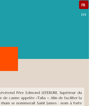
FR
EN
u Révérend Père Edmond LEFEBURE, Supérieur du
 de canne appelée «Tafia ». Afin de faciliter la
e rhum se nommerait Saint James : nom à forte