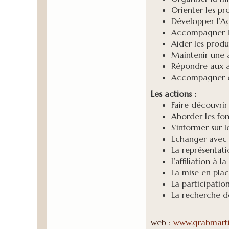
Orienter les pr
Développer l’Ag
Accompagner le
Aider les prod
Maintenir une a
Répondre aux a
Accompagner co
Les actions :
Faire découvri
Aborder les fon
S’informer sur l
Echanger avec le
La représentat
L’affiliation à 
La mise en pla
La participatio
La recherche d
web :
www.grabmart