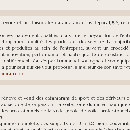
cevons et produisons les catamarans cirus depuis 1996, reco
onnés, hautement qualifiés, constitue le noyau dur de l'ent
veloppement qualité des produits et des services. La majori
s et produites au sein de l'entreprise, suivant un procédé 
nt innovation, performance et haute qualité de construction 
t entièrement réalisés par Emmanuel Boulogne et son équipe.
 a pour seul but de vous proposer le meilleur de son savoir-fa
amaran.com
, rénove et vend des catamarans de sport et des dériveurs de
au service de sa passion : la voile. Issue du milieu nautique
x les professionnels de la voile (école de voile, professionne
s.
gamme complète, des supports de 12 à 20 pieds couvrant de
tion et dont la qualité est garantie par le savoir-faire d'un