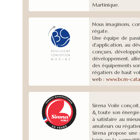
Martinique.
Nous imaginons, con
régate.
Une équipe de passi
d'application, au dé
conçues, développée
développement, allie
des équipements son
régatiers de haut vol
web :
www.bcm-cat
Sirena Voile conçoit
& toute son énergie 
à satisfaire au mieu
amateurs ou régatier
Sirena propose une 
loisir ou la compéti