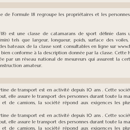
ise de Formule 18 regroupe les propriétaires et les personn
18) est une classe de catamarans de sport définie dans un
/min) tels que largeur, longueur, poids, surface des voiles
des bateaux de la classe sont consultables en ligne sur www.f1
 bien conforme à la description donnée par la classe. Cette
sée par un réseau national de mesureurs qui assurent la cert
onstruction amateur.
ine de transport est en activité depuis 10 ans .
Cette sociét
ébut, elle assure le transport des personnes durant toute la
 et de camions, la société répond aux exigences les plus
ine de transport est en activité depuis 10 ans .
Cette sociét
ébut, elle assure le transport des personnes durant toute la
 et de camions, la société répond aux exigences les plus