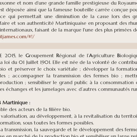
xonne et nom d’une grande famille prestigieuse du Royaume
st déposée ainsi que la fameuse bouteille carrée conçue pou
 ce qui permettait une diminution de la casse lors des g
faire et son authenticité Martiniquaise en proposant des rh
ternationaux, faisant de la marque l'une des plus primées d
tjames.com/#!/
E 2015, le
G
roupement
R
égional de l’
A
griculture
B
iologiq
la loi du 01 Juillet 1901. Elle est née de la volonté de contribu
e bio et préserver le choix variétale ; développer la formati
les ; accompagner la transmission des fermes bio ; mett
roduction ; sensibiliser le grand public à la consommation de
r les échanges et les jumelages avec d’autres communautés ru
B Martinique :
ble des acteurs de la filière bio.
valorisation, au développement, à la revitalisation du territoi
ormation, sous toutes les formes possibles.
 transmission, la sauvegarde et le développement des fermes
se en marché de la production bio et sensibiliser un large pu