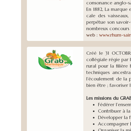
consonance anglo-sa
En 1882, La marque e
cale des vaisseaux,
perpétue son savoir-
nombreux concours in
web :
www.rhum-sain
Créé le 31 OCTOBR
collégiale régie par 
rural pour la filièr
techniques ancestra
l’écoulement de la p
bien être ; favorise
Les missions du GRA
Fédérer l’ensem
Contribuer à la 
Développer la f
Accompagner la
Organiser la mi