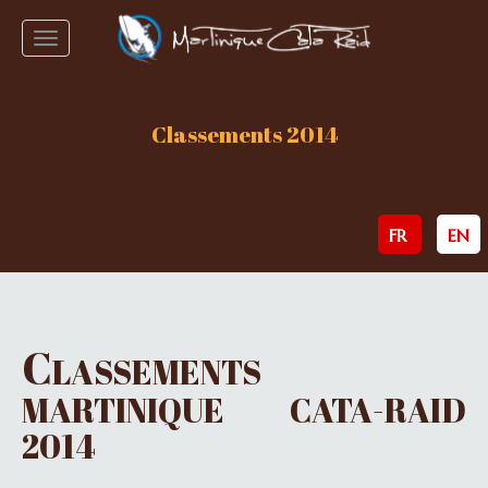
Toggle
navigation
Classements 2014
FR
EN
C
LASSEMENTS
MARTINIQUE CATA-RAID
2014