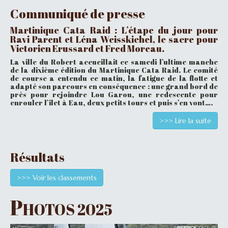
Communiqué de presse
Martinique Cata Raid : L’étape du jour pour
Ravi Parent et Léna Weisskichel, le sacre pour
Victorien Erussard et Fred Moreau.
La ville du Robert accueillait ce samedi l’ultime manche
de la dixième édition du Martinique Cata Raid. Le comité
de course a entendu ce matin, la fatigue de la flotte et
adapté son parcours en conséquence : une grand bord de
près pour rejoindre Lou Garou, une redescente pour
enrouler l’ilet à Eau, deux petits tours et puis s’en vont….
>>> Lire la suite
Résultats
>>> Voir les classements
P
HOTOS 2025