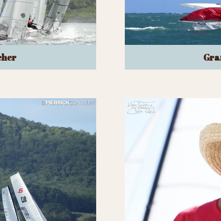
cher
Gra