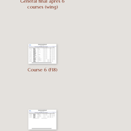
Général final après 6
courses (wing)
Course 6 (F18)